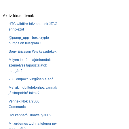
Aktív fórum témák
HTC wildfire-höz keresek JTAG
érintkezőt
@pump_upp - best crypto
pumps on telegram !
Sony Ericsson W-s készülékek
Milyen telefont ajánlanátok
személyes tapasztalatok
alapján?
Z3 Compact Sürgősen eladó
Melyik mobiltelefonhoz vannak
jó strapabíró tokok?
Vennék Nokia 9500
Communicator -t.
Hol kapható Huawei y300?
Mit érdemes tudni a telenor my