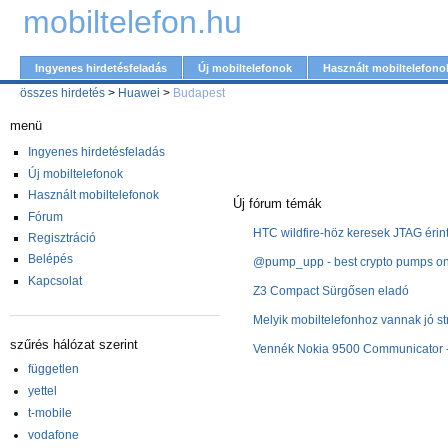
mobiltelefon.hu
Ingyenes hirdetésfeladás
Új mobiltelefonok
Használt mobiltelefono
összes hirdetés
>
Huawei
>
Budapest
menü
Ingyenes hirdetésfeladás
Új mobiltelefonok
Használt mobiltelefonok
Új fórum témák
Fórum
HTC wildfire-höz keresek JTAG érin
Regisztráció
Belépés
@pump_upp - best crypto pumps on 
Kapcsolat
Z3 Compact Sürgősen eladó
Melyik mobiltelefonhoz vannak jó st
szűrés hálózat szerint
Vennék Nokia 9500 Communicator -
független
yettel
t-mobile
vodafone