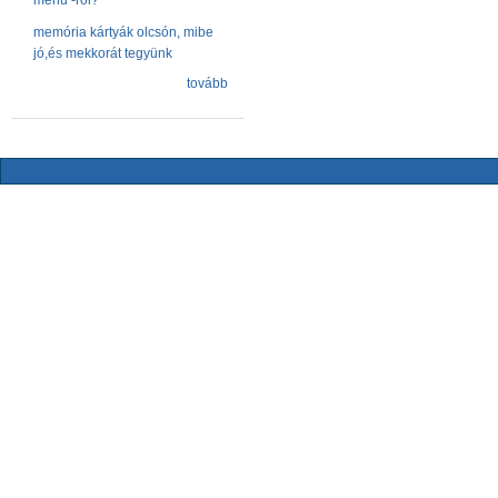
menu -ről?
memória kártyák olcsón, mibe
jó,és mekkorát tegyünk
tovább