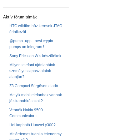
Aktív fórum témák
HTC wildfire-höz keresek JTAG
érintkezőt
@pump_upp - best crypto
pumps on telegram !
Sony Ericsson W-s készülékek
Milyen telefont ajánlanátok
személyes tapasztalatok
alapján?
Z3 Compact Sürgősen eladó
Melyik mobiltelefonhoz vannak
jó strapabíró tokok?
Vennék Nokia 9500
Communicator -t.
Hol kapható Huawei y300?
Mit érdemes tudni a telenor my