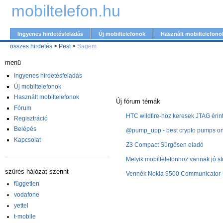
mobiltelefon.hu
Ingyenes hirdetésfeladás
Új mobiltelefonok
Használt mobiltelefono
összes hirdetés
>
Pest
>
Sagem
menü
Ingyenes hirdetésfeladás
Új mobiltelefonok
Használt mobiltelefonok
Új fórum témák
Fórum
HTC wildfire-höz keresek JTAG érin
Regisztráció
Belépés
@pump_upp - best crypto pumps on 
Kapcsolat
Z3 Compact Sürgősen eladó
Melyik mobiltelefonhoz vannak jó st
szűrés hálózat szerint
Vennék Nokia 9500 Communicator -
független
vodafone
yettel
t-mobile