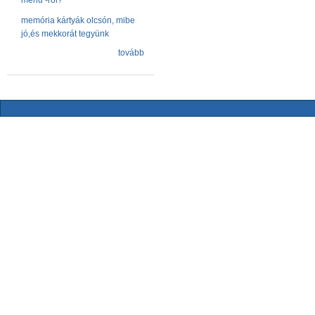
menu -ről?
memória kártyák olcsón, mibe
jó,és mekkorát tegyünk
tovább