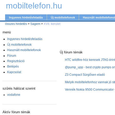
mobiltelefon.hu
Ingyenes hirdetésfeladás
Új mobiltelefonok
Használt mobiltelefono
összes hirdetés
>
Sagem
>
XVII. kerület
menü
Ingyenes hirdetésfeladás
Új mobiltelefonok
Használt mobiltelefonok
Új fórum témák
Fórum
HTC wildfire-höz keresek JTAG érin
Regisztráció
Belépés
@pump_upp - best crypto pumps on 
Kapcsolat
Z3 Compact Sürgősen eladó
Melyik mobiltelefonhoz vannak jó st
szűrés hálózat szerint
Vennék Nokia 9500 Communicator -
vodafone
Aktív fórum témák