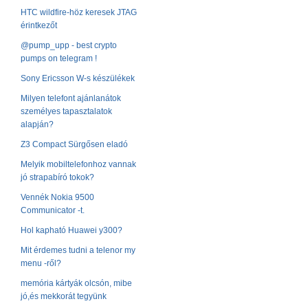
HTC wildfire-höz keresek JTAG
érintkezőt
@pump_upp - best crypto
pumps on telegram !
Sony Ericsson W-s készülékek
Milyen telefont ajánlanátok
személyes tapasztalatok
alapján?
Z3 Compact Sürgősen eladó
Melyik mobiltelefonhoz vannak
jó strapabíró tokok?
Vennék Nokia 9500
Communicator -t.
Hol kapható Huawei y300?
Mit érdemes tudni a telenor my
menu -ről?
memória kártyák olcsón, mibe
jó,és mekkorát tegyünk