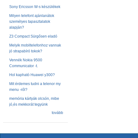
Sony Ericsson W-s készülékek
Milyen telefont ajánlanátok
személyes tapasztalatok
alapján?
Z3 Compact Sürgősen eladó
Melyik mobiltelefonhoz vannak
jó strapabíró tokok?
Vennék Nokia 9500
Communicator -t.
Hol kapható Huawei y300?
Mit érdemes tudni a telenor my
menu -ről?
memória kártyák olcsón, mibe
jó,és mekkorát tegyünk
tovább