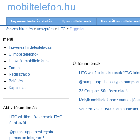
mobiltelefon.hu
Ingyenes hirdetésfeladás
Új mobiltelefonok
Használt mobiltelefono
összes hirdetés
>
Veszprém
>
HTC
>
független
menü
Ingyenes hirdetésfeladás
Új mobiltelefonok
Használt mobiltelefonok
Új fórum témák
Fórum
HTC wildfire-höz keresek JTAG érin
Regisztráció
Belépés
@pump_upp - best crypto pumps on 
Kapcsolat
Z3 Compact Sürgősen eladó
Melyik mobiltelefonhoz vannak jó st
Aktív fórum témák
Vennék Nokia 9500 Communicator -
HTC wildfire-höz keresek JTAG
érintkezőt
@pump_upp - best crypto
pumps on telegram !