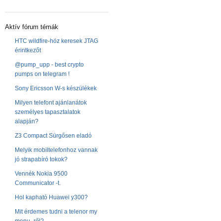
Aktív fórum témák
HTC wildfire-höz keresek JTAG
érintkezőt
@pump_upp - best crypto
pumps on telegram !
Sony Ericsson W-s készülékek
Milyen telefont ajánlanátok
személyes tapasztalatok
alapján?
Z3 Compact Sürgősen eladó
Melyik mobiltelefonhoz vannak
jó strapabíró tokok?
Vennék Nokia 9500
Communicator -t.
Hol kapható Huawei y300?
Mit érdemes tudni a telenor my