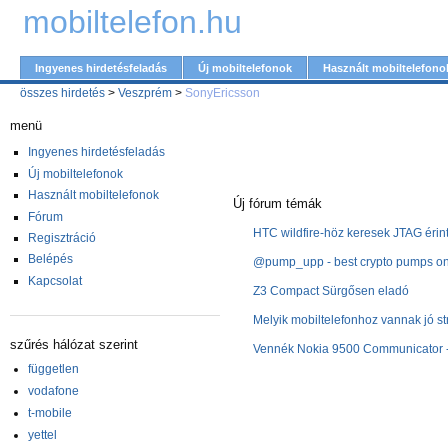
mobiltelefon.hu
Ingyenes hirdetésfeladás
Új mobiltelefonok
Használt mobiltelefono
összes hirdetés
>
Veszprém
>
SonyEricsson
menü
Ingyenes hirdetésfeladás
Új mobiltelefonok
Használt mobiltelefonok
Új fórum témák
Fórum
HTC wildfire-höz keresek JTAG érin
Regisztráció
Belépés
@pump_upp - best crypto pumps on 
Kapcsolat
Z3 Compact Sürgősen eladó
Melyik mobiltelefonhoz vannak jó st
szűrés hálózat szerint
Vennék Nokia 9500 Communicator -
független
vodafone
t-mobile
yettel