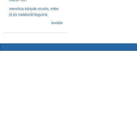
menu -ről?
memória kártyák olcsón, mibe
jó,és mekkorát tegyünk
tovább