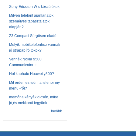
Sony Ericsson W-s készülékek
Milyen telefont ajánlanátok
személyes tapasztalatok
alapján?
Z3 Compact Sürgősen eladó
Melyik mobiltelefonhoz vannak
jó strapabíró tokok?
Vennék Nokia 9500
Communicator -t.
Hol kapható Huawei y300?
Mit érdemes tudni a telenor my
menu -ről?
memória kártyák olcsón, mibe
jó,és mekkorát tegyünk
tovább