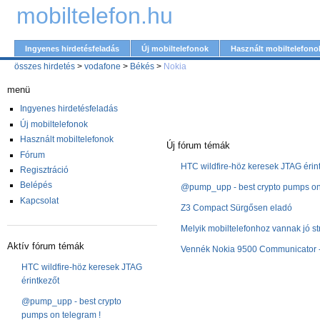
mobiltelefon.hu
Ingyenes hirdetésfeladás
Új mobiltelefonok
Használt mobiltelefono
összes hirdetés
>
vodafone
>
Békés
>
Nokia
menü
Ingyenes hirdetésfeladás
Új mobiltelefonok
Használt mobiltelefonok
Új fórum témák
Fórum
HTC wildfire-höz keresek JTAG érin
Regisztráció
Belépés
@pump_upp - best crypto pumps on 
Kapcsolat
Z3 Compact Sürgősen eladó
Melyik mobiltelefonhoz vannak jó st
Aktív fórum témák
Vennék Nokia 9500 Communicator -
HTC wildfire-höz keresek JTAG
érintkezőt
@pump_upp - best crypto
pumps on telegram !