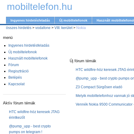
mobiltelefon.hu
Ingyenes hirdetésfeladás
Új mobiltelefonok
Használt mobiltelefono
összes hirdetés
>
vodafone
>
VIII. kerület
>
Nokia
menü
Ingyenes hirdetésfeladás
Új mobiltelefonok
Használt mobiltelefonok
Új fórum témák
Fórum
HTC wildfire-höz keresek JTAG érin
Regisztráció
Belépés
@pump_upp - best crypto pumps on 
Kapcsolat
Z3 Compact Sürgősen eladó
Melyik mobiltelefonhoz vannak jó st
Aktív fórum témák
Vennék Nokia 9500 Communicator -
HTC wildfire-höz keresek JTAG
érintkezőt
@pump_upp - best crypto
pumps on telegram !