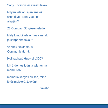
Sony Ericsson W-s készülékek
Milyen telefont ajánlanátok
személyes tapasztalatok
alapján?
Z3 Compact Sürgősen eladó
Melyik mobiltelefonhoz vannak
jó strapabíró tokok?
Vennék Nokia 9500
Communicator -t.
Hol kapható Huawei y300?
Mit érdemes tudni a telenor my
menu -ről?
memória kártyák olcsón, mibe
jó,és mekkorát tegyünk
tovább